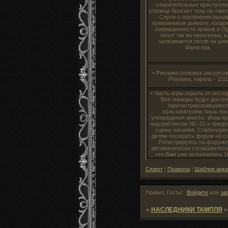
отвратительных преступле
столице бросает тень на тамп
Слухи о поклонении рыца
храмовников дьяволу, колдо
извращенности нравов в О
позут так же неуклонно, к
затягивается петля на шее
Магистра.
• Реклама ролевых ресурсов:
Реклама, пароль - 1111
• Часть игры скрыта от посто
Все локации будут досту
зарегистрировавшимс
пользователям лишь по
утверждения анкеты. Игра п
под рейтингом NC-21 и предп
сцены насилия. Слабонерв
детям посещать форум не сл
Регистрируясь на форуме
автоматически соглашаетесь
что Вам уже исполнилось 16
Сюжет
|
Правила
|
Шаблон анк
Привет, Гость!
Войдите
или
за
»
НАСЛЕДНИКИ ТАМПЛЯ