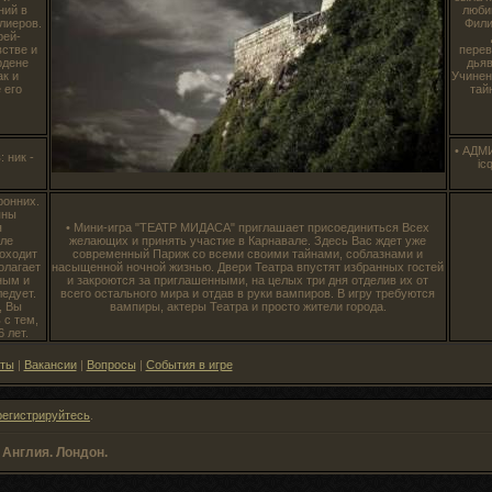
ний в
люби
лиеров.
Фили
рей-
встве и
перев
рдене
дьяв
ак и
Учинен
 его
тай
• АДМ
 ник -
ic
ронних.
пны
я
• Мини-игра "ТЕАТР МИДАСА" приглашает присоединиться Всех
сле
желающих и принять участие в Карнавале. Здесь Вас ждет уже
роходит
современный Париж со всеми своими тайнами, соблазнами и
олагает
насыщенной ночной жизнью. Двери Театра впустят избранных гостей
ным и
и закроются за приглашенными, на целых три дня отделив их от
едует.
всего остального мира и отдав в руки вампиров. В игру требуются
, Вы
вампиры, актеры Театра и просто жители города.
 с тем,
 лет.
еты
|
Вакансии
|
Вопросы
|
События в игре
регистрируйтесь
.
»
Англия. Лондон.