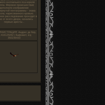
мого охотничьего пса короля
ппа. Мерзкое происшествие
дополнило изображение
ернутой пентаграммы - знака
ола, нарисованного кровью.
ное расследование проходит в
не от всего двора, начались
первые аресты...
ИНИСТРАЦИЯ: Андрес де Кер,
q 416125092 | Бафомет, icq
350236433