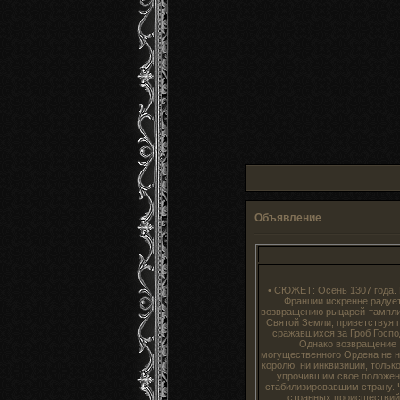
Объявление
• СЮЖЕТ: Осень 1307 года.
Франции искренне радуе
возвращению рыцарей-тампли
Святой Земли, приветствуя г
сражавшихся за Гроб Госпо
Однако возвращение
могущественного Ордена не н
королю, ни инквизиции, тольк
упрочившим свое положен
стабилизировавшим страну. 
странных происшествий