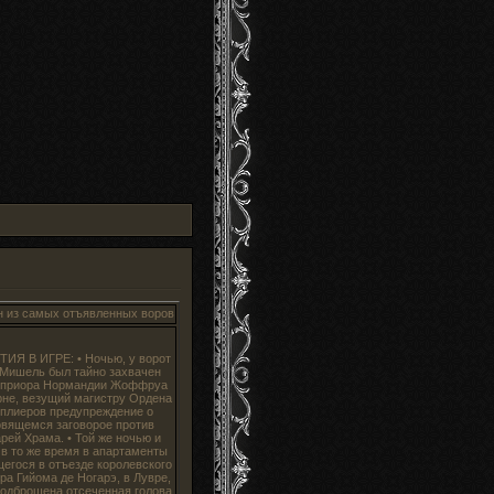
самых отъявленных воров небезызвестного Двора Чудес будет повешен на площади п
ИЯ В ИГРЕ: • Ночью, у ворот
Мишель был тайно захвачен
 приора Нормандии Жоффруа
не, везущий магистру Ордена
плиеров предупреждение о
овящемся заговорое против
рей Храма. • Той же ночью и
 в то же время в апартаменты
егося в отъезде королевского
ра Гийома де Ногарэ, в Лувре,
одброшена отсеченная голова