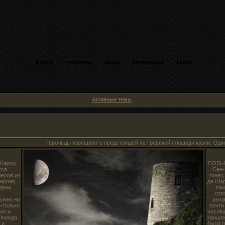
форум
участники
поиск
регистрация
войти
Активные темы
Герольды извещают о предстоящей на Гревской площади казни. Один из 
 Народ
СОБЫТ
тся
Cен-
еров из
гонец
ероев,
де Шар
день.
там
гот
ужно ни
рыца
о-только
почти
ие и
числящ
Череда
канцле
 и
была п