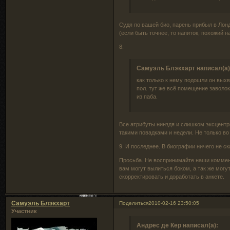
Судя по вашей био, парень прибыл в Лонд
(если быть точнее, то напиток, похожий н
8.
Самуэль Блэкхарт написал(а)
как только к нему подошли он выхв
пол. тут же всё помещение заволо
из паба.
Все атрибуты нинздя и слишком эксцентр
такими повадками и недели. Не только во
9. И последнее. В биографии ничего не ск
Просьба. Не воспринимайте наши коммент
вам могут вылиться боком, а так же могу
скорректировать и доработать в анкете.
Самуэль Блэкхарт
Поделиться
2010-02-16 23:50:05
Участник
Андрес де Кер написал(а):