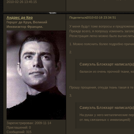
2010-02-26 13:45:15
Андрес де Кер
Поделиться
2010-02-16 23:34:51
Герцог де Круа, Великий
У меня будут тоже вопросы и предложения
Инквизитор Франции.
Прежде всего, я попрошу изменить заголо
Регистрация легко можно было вычислить
1. Можно пояснить более подробно причи
2.
Самуэль Блэкхарт написал(а)
балахон из очень прочной ткани, к
Прошу прощения, откуда ткань такая в те
3.
Самуэль Блэкхарт написал(а)
На руках у него металлические пер
от лиц связанных с инквизицией)
Зарегистрирован
: 2009-11-14
Приглашений:
0
Сообщений:
315