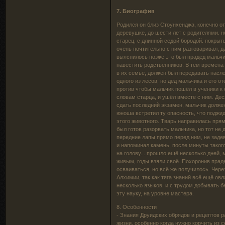
7. Биография
Родился он близ Стоунхенджа, конечно от
деревушке, до шести лет с родителями. н
старец, с длинной седой бородой. покры
очень почтительно с ним разговаривал, да
выяснилось позже это был прадед мальчик
навестить родственников. В тем времена
в их семье, должен был передавать насле
одного из лесов, но дед мальчика и его о
против чтобы мальчик пошёл в ученики к 
словам старца, и ушёл вместе с ним. Деся
сдать последний экзамен, мальчик должен
юноша встретил ту опасность, что поджид
этого животного. Тварь направилась прям
был готов разорвать мальчика, но тот не 
передние лапы прямо перед ним, не заде
и напоминал камень, после минуты такого
на голову....прошло ещё несколько дней,
живым, годы взяли своё. Похоронив прад
осваиваться, но всё же получилось. Чере
Алхимии, так как тяга знаний всё ещё ов
несколько языков, и с трудом добывать б
эту науку, на уровне мастера.
8. Особенности
- Знания Друидских обрядов и рецептов ра
жизни, особенно когда нужно корчить из с