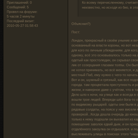
Приглашений:
0
Ко всему перечисленному, считает
Сообщений:
5
неизвестно, но исходя из био, в э
Провел на форуме:
5 часов 2 минуты
Последний визит:
Объяснил?)
2010-05-27 01:58:43
Пост:
Лондон, прекрасный в своём уныние и веч
основанный на власти короны, но вот нез
для кого по личным убеждениям. для кого
одному, всё это основывалось только на 
одетый как простолюдин, он скрывал сво
лик от созерцания глазами толпы. Он был 
не хотел принимать, но всё меняется, и 
местный Паб, ему нужно с чего-то начать
Вот и он, шумный и грязный, как все под
города. там процветала преступность и ра
жизни, и наверное даже с учётом, что в т
Дело шло к ночи, на улице как и всегда 
вошли трое людей. Впереди шёл бога-то о
по видимому рыцарей. одеты они были в д
рядовые солдаты, на поясе у них висели 
проверкой...Когда дошла очередь до юноши
только к нему подошли он выхватил из кар
помещение заволок едкий дым, и он прик
отдалённого закоулка он отдышался. и по
выслеживать улицы в поисках этого "нар