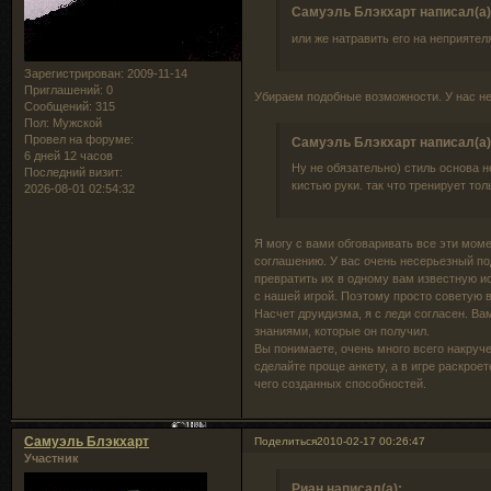
Самуэль Блэкхарт написал(а)
или же натравить его на неприятел
Зарегистрирован
: 2009-11-14
Приглашений:
0
Убираем подобные возможности. У нас н
Сообщений:
315
Пол:
Мужской
Провел на форуме:
Самуэль Блэкхарт написал(а)
6 дней 12 часов
Ну не обязательно) стиль основа н
Последний визит:
кистью руки. так что тренирует тол
2026-08-01 02:54:32
Я могу с вами обговаривать все эти мом
соглашению. У вас очень несерьезный по
превратить их в одному вам известную и
с нашей игрой. Поэтому просто советую 
Насчет друидизма, я с леди согласен. Ва
знаниями, которые он получил.
Вы понимаете, очень много всего накруч
сделайте проще анкету, а в игре раскрое
чего созданных способностей.
Самуэль Блэкхарт
Поделиться
2010-02-17 00:26:47
Участник
Риан написал(а):