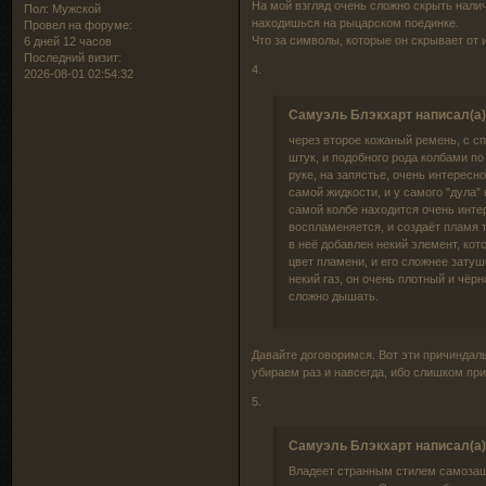
На мой взгляд очень сложно скрыть налич
Пол:
Мужской
находишься на рыцарском поединке.
Провел на форуме:
Что за символы, которые он скрывает от 
6 дней 12 часов
Последний визит:
4.
2026-08-01 02:54:32
Самуэль Блэкхарт написал(а)
через второе кожаный ремень, с с
штук, и подобного рода колбами по
руке, на запястье, очень интересн
самой жидкости, и у самого "дула"
самой колбе находится очень интер
воспламеняется, и создаёт пламя 
в неё добавлен некий элемент, ко
цвет пламени, и его сложнее затуш
некий газ, он очень плотный и чёрн
сложно дышать.
Давайте договоримся. Вот эти причиндалы
убираем раз и навсегда, ибо слишком пр
5.
Самуэль Блэкхарт написал(а)
Владеет странным стилем самозащи