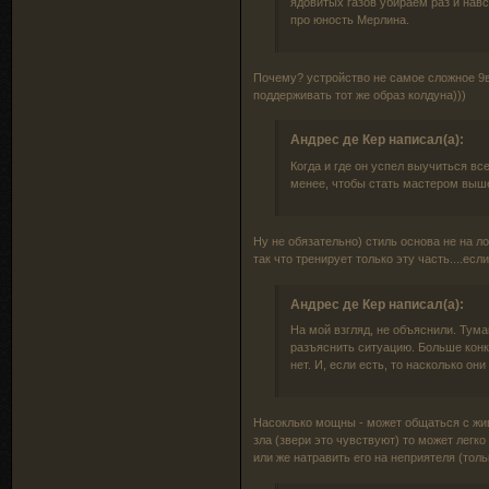
ядовитых газов убираем раз и нав
про юность Мерлина.
Почему? устройство не самое сложное 9
поддерживать тот же образ колдуна)))
Андрес де Кер написал(а):
Когда и где он успел выучиться вс
менее, чтобы стать мастером выше
Ну не обязательно) стиль основа не на л
так что тренирует только эту часть....есл
Андрес де Кер написал(а):
На мой взгляд, не объяснили. Тума
разъяснить ситуацию. Больше конкр
нет. И, если есть, то насколько он
Насоклько мощны - может общаться с жив
зла (звери это чувствуют) то может легко
или же натравить его на неприятеля (толь