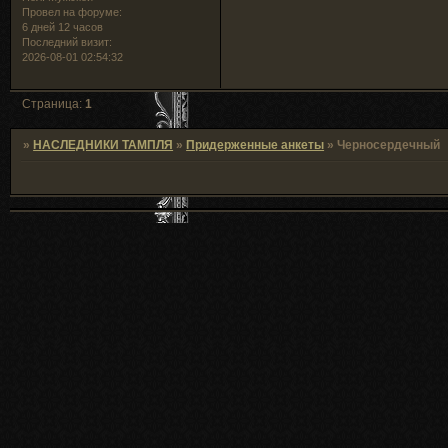
Провел на форуме:
6 дней 12 часов
Последний визит:
2026-08-01 02:54:32
Страница:
1
»
НАСЛЕДНИКИ ТАМПЛЯ
»
Придерженные анкеты
»
Черносердечный