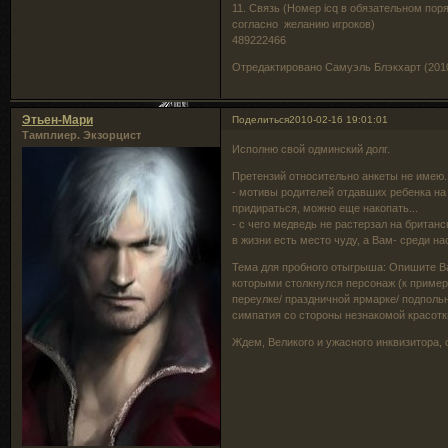
11. Связь (Номер icq в обязательном пор
согласно желанию игроков)
489222466
Отредактировано Самуэль Блэкхарт (2010
Этьен-Мари
Поделиться
2010-02-16 19:01:01
Тамплиер. Экзорцист
Исполню свой одминский долг.
Претензий относительно анкеты не имею. 
- мотивы родителей отдавших ребенка на 
придираться, можно еще накопать...
- с чего медведь не растерзал на британс
в жизни есть место чуду, а Вам- среди на
Тема для пробного отыгрыша: Опишите 
которыми столкнулся персонаж (к пример
переулке/ праздничной ярмарке/ подпольн
симпатия со стороны незнакомой красотки
Ждем, Великого и ужасного инквизитора, 