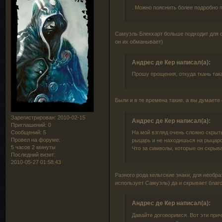
. Можно пояснить более подробно 
Самуэль Блекхарт больше подходит для об
он их обманывает)
Андрес де Кер написал(а):
Прошу прощения, откуда ткань така
Были и в те времена такие. а вы думаете
Зарегистрирован
: 2010-02-15
Андрес де Кер написал(а):
Приглашений:
0
Сообщений:
5
На мой взгляд очень сложно скрыть
Провел на форуме:
рыцарь и не находишься на рыцарс
5 часов 2 минуты
Что за символы, которые он скрыв
Последний визит:
2010-05-27 01:58:43
Разного рода кельтские знаки, для необр
использует Самуэль) да и скрывает благ
Андрес де Кер написал(а):
Давайте договоримся. Вот эти при