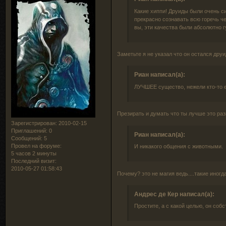
Какие хиппи! Друиды были очень 
прекрасно сознавать всю горечь 
вы, эти качества были абсолютно 
Заметьте я не указал что он остался друид
Риан написал(а):
ЛУЧШЕЕ существо, нежели кто-то 
Презирать и думать что ты лучше это раз
Зарегистрирован
: 2010-02-15
Приглашений:
0
Риан написал(а):
Сообщений:
5
Провел на форуме:
И никакого общения с животными.
5 часов 2 минуты
Последний визит:
2010-05-27 01:58:43
Почему? это не магия ведь....такие иногд
Андрес де Кер написал(а):
Простите, а с какой целью, он соб