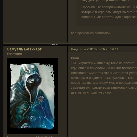
Просьба. Не воспринимайте наши к
которые в игре вам могут вылиться
вопросы. Их просто надо скорректи
всё прекрасно понимаю)
Самуэль Блэкхарт
Поделиться
2010-02-16 23:56:11
Участник
Риан
Эм...характер хиппи ему тоже не светит -
единению с природой. но он мог возненав
животное в мире так что знаете этот упрё
некоторым людям что заслуживают того т
представляю, мальчику могли передаться 
заметьте он практически занимался самов
цветов то я прям не знаю