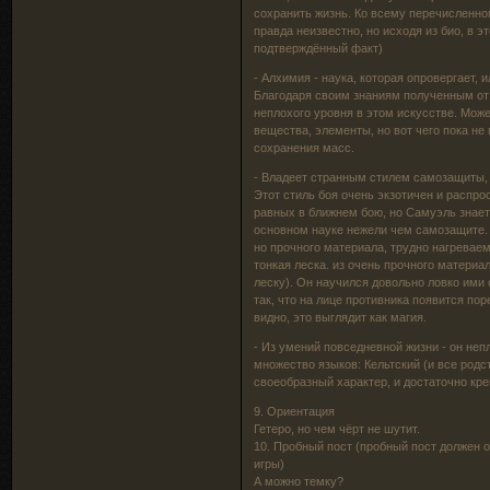
сохранить жизнь. Ко всему перечисленном
правда неизвестно, но исходя из био, в э
подтверждённый факт)
- Алхимия - наука, которая опровергает,
Благодаря своим знаниям полученным от 
неплохого уровня в этом искусстве. Може
вещества, элементы, но вот чего пока не 
сохранения масс.
- Владеет странным стилем самозащиты, 
Этот стиль боя очень экзотичен и распро
равных в ближнем бою, но Самуэль знает 
основном науке нежели чем самозащите. Н
но прочного материала, трудно нагреваем
тонкая леска. из очень прочного материа
леску). Он научился довольно ловко ими
так, что на лице противника появится поре
видно, это выглядит как магия.
- Из умений повседневной жизни - он неп
множество языков: Кельтский (и все родс
своеобразный характер, и достаточно кре
9. Ориентация
Гетеро, но чем чёрт не шутит.
10. Пробный пост (пробный пост должен 
игры)
А можно темку?