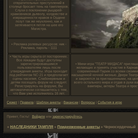
отвратительных преступлений в
столице бросает тень на тамплиеров.
Слухи о поклонении рыцарей-
храмовников дьяволу, колдовстве и
извращенности нравов в Ордене
позут так же неуклонно, как и
затягивается петля на шее его
Магистра.
• Реклама ролевых ресурсов: ник -
Реклама, пароль - 1111
• Часть игры скрыта от посторонних.
Все локации будут доступны
зарегистрировавшимся
• Мини-игра "ТЕАТР МИДАСА" приглаша
пользователям лишь после
желающих и принять участие в Карнав
утверждения анкеты. Игра проходит
современный Париж со всеми своими 
под рейтингом NC-21 и предполагает
насыщенной ночной жизнью. Двери Театра
сцены насилия. Слабонервным и
и закроются за приглашенными, на цел
детям посещать форум не следует.
всего остального мира и отдав в руки в
Регистрируясь на форуме, Вы
вампиры, актеры Театра и прос
автоматически соглашаетесь с тем,
что Вам уже исполнилось 16 лет.
Сюжет
|
Правила
|
Шаблон анкеты
|
Вакансии
|
Вопросы
|
События в игре
Привет, Гость!
Войдите
или
зарегистрируйтесь
.
»
НАСЛЕДНИКИ ТАМПЛЯ
»
Придерженные анкеты
»
Черносердечный