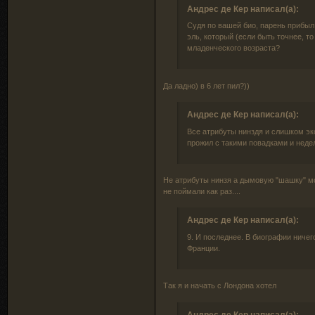
Андрес де Кер написал(а):
Судя по вашей био, парень прибыл 
эль, который (если быть точнее, то
младенческого возраста?
Да ладно) в 6 лет пил?))
Андрес де Кер написал(а):
Все атрибуты нинздя и слишком эк
прожил с такими повадками и недел
Не атрибуты нинзя а дымовую "шашку" мо
не поймали как раз....
Андрес де Кер написал(а):
9. И последнее. В биографии ничег
Франции.
Так я и начать с Лондона хотел
Андрес де Кер написал(а):