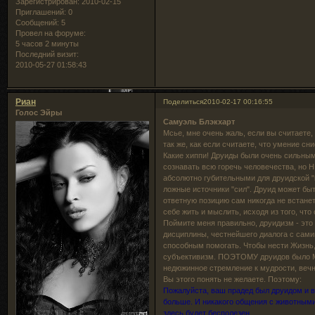
Зарегистрирован
: 2010-02-15
Приглашений:
0
Сообщений:
5
Провел на форуме:
5 часов 2 минуты
Последний визит:
2010-05-27 01:58:43
Риан
Поделиться
2010-02-17 00:16:55
Голос Эйры
Самуэль Блэкхарт
Мсье, мне очень жаль, если вы считаете,
так же, как если считаете, что умение сн
Какие хиппи! Друиды были очень сильны
сознавать всю горечь человечества, но
абсолютно губительными для друидской "к
ложные источники "сил". Друид может быть
ответную позицию сам никогда не встанет
себе жить и мыслить, исходя из того, чт
Поймите меня правильно, друидизм - это
дисциплины, честнейшего диалога с сами
способным помогать. Чтобы нести Жизнь,
субъективизм. ПОЭТОМУ друидов было М
недюжинное стремление к мудрости, вечн
Вы этого понять не желаете. Поэтому:
Пожалуйста, ваш прадед был друидом и в
больше. И никакого общения с животными
здесь будет бесполезен.