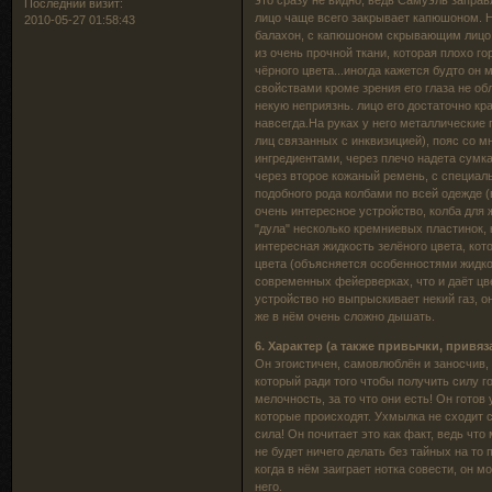
это сразу не видно, ведь Самуэль заправл
Последний визит:
лицо чаще всего закрывает капюшоном. Н
2010-05-27 01:58:43
балахон, с капюшоном скрывающим лицо, 
из очень прочной ткани, которая плохо гор
чёрного цвета...иногда кажется будто он 
свойствами кроме зрения его глаза не об
некую неприязнь. лицо его достаточно кр
навсегда.На руках у него металлические 
лиц связанных с инквизицией), пояс со 
ингредиентами, через плечо надета сумк
через второе кожаный ремень, с специал
подобного рода колбами по всей одежде (
очень интересное устройство, колба для 
"дула" несколько кремниевых пластинок, 
интересная жидкость зелёного цвета, кот
цвета (объясняется особенностями жидкос
современных фейерверках, что и даёт цве
устройство но выпрыскивает некий газ, он
же в нём очень сложно дышать.
6. Характер (а также привычки, привяз
Он эгоистичен, самовлюблён и заносчив, 
который ради того чтобы получить силу го
мелочность, за то что они есть! Он готов
которые происходят. Ухмылка не сходит с 
сила! Он почитает это как факт, ведь чт
не будет ничего делать без тайных на то 
когда в нём заиграет нотка совести, он м
него.