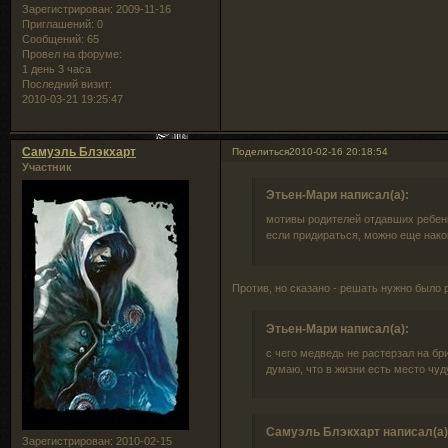
Зарегистрирован
: 2009-11-16
Приглашений:
0
Сообщений:
65
Провел на форуме:
1 день 3 часа
Последний визит:
2010-03-21 19:25:47
Самуэль Блэкхарт
Поделиться
2010-02-16 20:18:54
Участник
Этьен-Мари написал(а):
мотивы родителей отдавших ребенк
если придираться, можно еще накоп
Против, но сказано - решать нужно было 
Этьен-Мари написал(а):
с чего медведь не растерзал на бр
думаю, что в жизни есть место чуду
Самуэль Блэкхарт написал(а)
Зарегистрирован
: 2010-02-15