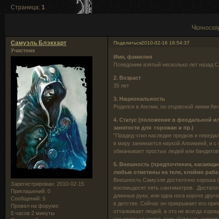
Страница:
1
Черносер
Самуэль Блэкхарт
Поделиться
2010-02-16 16:54:37
Участник
Имя, фамилия
Псевдоним взятый несколько лет назад С
2. Возраст
35 лет
3. Национальность
Родился в Англии, по отцовской линии Кел
4. Статус (положение в феодальной и
занятости для горожан и пр.)
"Прадед чтил наследие предков и передал
в миру занимается наукой Алхимией, и с 
обманывает простых людей или бандитов
5. Внешность (предпочтения, касающи
любые отметины на теле, клеймо раба 
Внешность Самуэля достаточно хороша (дл
Зарегистрирован
: 2010-02-15
восемьдесят пять сантиметров. Достаточн
Приглашений:
0
длинные руки, или одна нога короче друг
Сообщений:
5
в детстве. Сейчас он прикрывает его прич
Провел на форуме:
отталкивает людей, а это не всегда хоро
5 часов 2 минуты