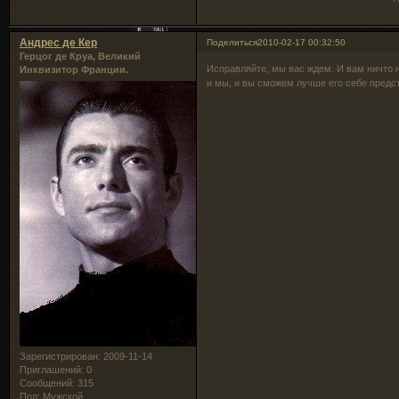
Андрес де Кер
Поделиться
2010-02-17 00:32:50
Герцог де Круа, Великий
Исправляйте, мы вас ждем. И вам ничто 
Инквизитор Франции.
и мы, и вы сможем лучше его себе предс
Зарегистрирован
: 2009-11-14
Приглашений:
0
Сообщений:
315
Пол:
Мужской