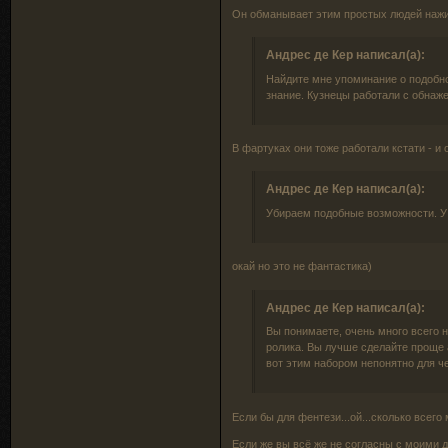
Он обманывает этим простых людей нажив
Андрес де Кер написал(а):
Найдите мне упоминание о подобно
знание. Кузнецы работали с обна
В фартуках они тоже работали кстати - и о
Андрес де Кер написал(а):
Убираем подобные возможности. У
окай но это не фантастика)
Андрес де Кер написал(а):
Вы понимаете, очень много всего 
ролика. Вы лучше сделайте проще а
вот этим набором непонятно для ч
Если бы для фентези...ой...сколько всег
Если же вы всё же не согласны с моими 