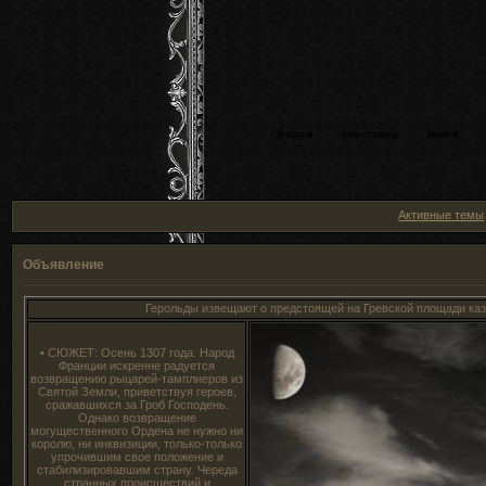
форум
участники
поиск
Активные темы
Объявление
Герольды извещают о предстоящей на Гревской площади казни. Один из сам
• СЮЖЕТ: Осень 1307 года. Народ
Франции искренне радуется
возвращению рыцарей-тамплиеров из
Святой Земли, приветствуя героев,
сражавшихся за Гроб Господень.
Однако возвращение
могущественного Ордена не нужно ни
королю, ни инквизиции, только-только
упрочившим свое положение и
стабилизировавшим страну. Череда
странных происшествий и