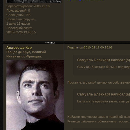
Зарегистрирован
: 2009-11-16
Приглашений:
0
Сообщений:
145
Провел на форуме:
1 день 13 часов
Последний визит:
2010-02-26 13:45:15
Андрес де Кер
Поделиться
2010-02-17 00:19:01
Герцог де Круа, Великий
Инквизитор Франции.
Самуэль Блэкхарт написал(а)
Самуэль Блекхарт больше подходит
Простите, а с какой целью, он собственн
Самуэль Блэкхарт написал(а)
Были и в те времена такие. а вы д
Найдите мне упоминание о подобной ткани
Кузнецы работали с обнаженным торсом.