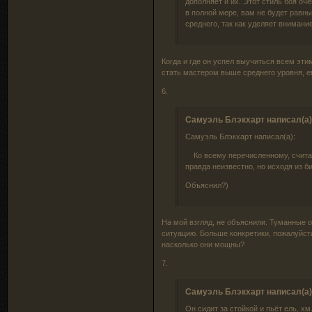
дополняет и их. Этот стиль боя оч
в полной мере, вам не будет равн
среднего, так как уделяет вниман
Когда и где он успел выучиться всем эти
стать мастером выше среднего уровня, е
6.
Самуэль Блэкхарт написал(а)
Самуэль Блэкхарт написал(а):
Ко всему перечисленному, считае
правда неизвестно, но исходя из б
Объяснил?)
На мой взгляд, не объяснили. Туманные о
ситуацию. Больше конкретики, пожалуйста.
насколько они мощны?
7.
Самуэль Блэкхарт написал(а)
Он сидит за стойкой и пьёт ель, хм.