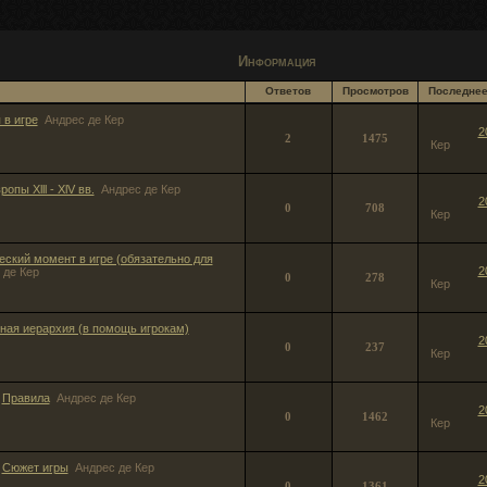
Информация
Ответов
Просмотров
Последне
 в игре
Андрес де Кер
2
2
1475
Кер
опы Xlll - XlV вв.
Андрес де Кер
2
0
708
Кер
еский момент в игре (обязательно для
2
 де Кер
0
278
Кер
ная иерархия (в помощь игрокам)
2
0
237
Кер
а
Правила
Андрес де Кер
2
0
1462
Кер
а
Сюжет игры
Андрес де Кер
2
0
1361