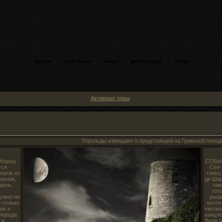
форум
участники
поиск
регистрация
войти
Активные темы
Герольды извещают о предстоящей на Гревской площади казни
 Народ
СОБЫТ
тся
Cен-
еров из
гонец
ероев,
де Шар
день.
там
гот
ужно ни
рыца
о-только
почти
ие и
числящ
Череда
канцле
 и
была п