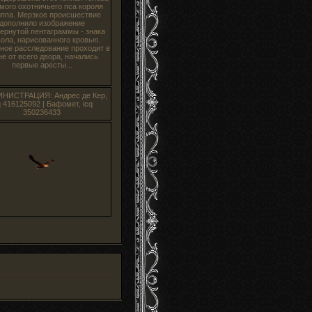
мого охотничьего пса короля
ппа. Мерзкое происшествие
дополнило изображение
ернутой пентаграммы - знака
ола, нарисованного кровью.
ное расследование проходит в
не от всего двора, начались
первые аресты...
ИНИСТРАЦИЯ: Андрес де Кер,
q 416125092 | Бафомет, icq
350236433