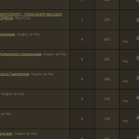
АНУСКРИПТ - ПОКАЗАНИЯ ВЫСШИХ
ОРДЕНА
Жан-Клод
3
210
2
нквизиция
Андрес де Кер
2
0
1021
Кер
едъявленные храмовникам
Андрес де Кер
2
0
183
Кер
цесса Тамплиеров
Андрес де Кер
2
0
180
Кер
Андрес де Кер
2
0
179
Кер
 де Кер
2
0
176
Кер
едствие
Андрес де Кер
2
0
164