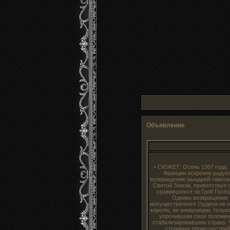
Объявление
• СЮЖЕТ: Осень 1307 года.
Франции искренне радуе
возвращению рыцарей-тампли
Святой Земли, приветствуя г
сражавшихся за Гроб Госпо
Однако возвращение
могущественного Ордена не н
королю, ни инквизиции, тольк
упрочившим свое положен
стабилизировавшим страну. 
странных происшествий