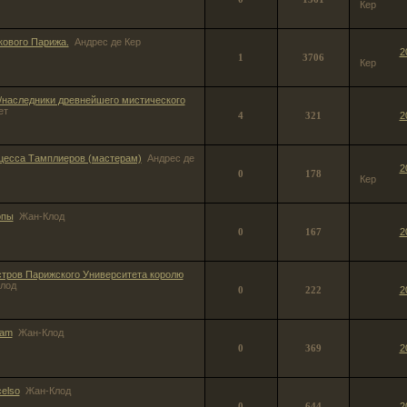
Кер
кового Парижа.
Андрес де Кер
2
1
3706
Кер
/наследники древнейшего мистического
ет
4
321
2
цесса Тамплиеров (мастерам)
Андрес де
2
0
178
Кер
опы
Жан-Клод
0
167
2
тров Парижского Университета королю
лод
0
222
2
dam
Жан-Клод
0
369
2
celso
Жан-Клод
0
644
2