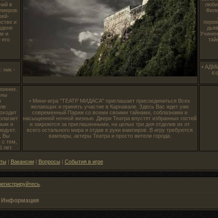
ний в
люби
лиеров.
Фили
рей-
встве и
перев
рдене
дьяв
ак и
Учинен
 его
тай
• АДМ
 ник -
ic
ронних.
пны
я
• Мини-игра "ТЕАТР МИДАСА" приглашает присоединиться Всех
сле
желающих и принять участие в Карнавале. Здесь Вас ждет уже
роходит
современный Париж со всеми своими тайнами, соблазнами и
олагает
насыщенной ночной жизнью. Двери Театра впустят избранных гостей
ным и
и закроются за приглашенными, на целых три дня отделив их от
едует.
всего остального мира и отдав в руки вампиров. В игру требуются
, Вы
вампиры, актеры Театра и просто жители города.
 с тем,
 лет.
еты
|
Вакансии
|
Вопросы
|
События в игре
регистрируйтесь
.
»
Информация