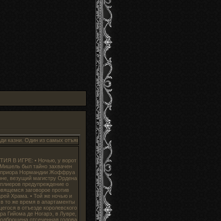
. Один из самых отъявленных воров небезызвестного Двора Чудес будет повешен на 
ИЯ В ИГРЕ: • Ночью, у ворот
Мишель был тайно захвачен
 приора Нормандии Жоффруа
не, везущий магистру Ордена
плиеров предупреждение о
овящемся заговорое против
рей Храма. • Той же ночью и
 в то же время в апартаменты
егося в отъезде королевского
ра Гийома де Ногарэ, в Лувре,
одброшена отсеченная голова