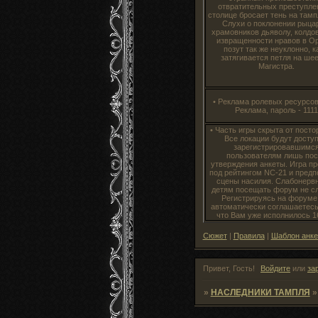
отвратительных преступле
столице бросает тень на тамп
Слухи о поклонении рыца
храмовников дьяволу, колдо
извращенности нравов в О
позут так же неуклонно, к
затягивается петля на шее
Магистра.
• Реклама ролевых ресурсов:
Реклама, пароль - 1111
• Часть игры скрыта от посто
Все локации будут досту
зарегистрировавшимс
пользователям лишь по
утверждения анкеты. Игра п
под рейтингом NC-21 и предп
сцены насилия. Слабонерв
детям посещать форум не сл
Регистрируясь на форуме
автоматически соглашаетесь
что Вам уже исполнилось 16
Сюжет
|
Правила
|
Шаблон анк
Привет, Гость!
Войдите
или
за
»
НАСЛЕДНИКИ ТАМПЛЯ