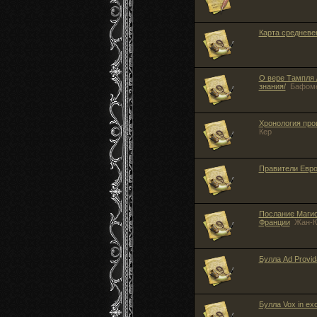
Карта средневе
О вере Тампля 
знания/
Бафом
Хронология про
Кер
Правители Евр
Послание Магис
Франции
Жан-К
Булла Ad Provi
Булла Vox in ex