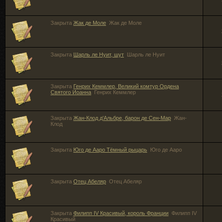
Закрыта
Жак де Моле
Жак де Моле
Закрыта
Шарль ле Нуит, шут
Шарль ле Нуит
Закрыта
Генрих Кеммлер, Великий комтур Ордена
Святого Иоанна
Генрих Кеммлер
Закрыта
Жан-Клод д'Альбре, барон де Сен-Мар
Жан-
Клод
Закрыта
Юго де Ааро Тёмный рыцарь
Юго де Ааро
Закрыта
Отец Абеляр
Отец Абеляр
Закрыта
Филипп IV Красивый, король Франции
Филипп IV
Красивый