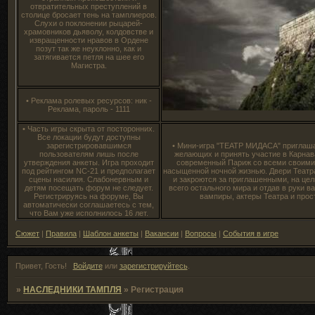
отвратительных преступлений в
столице бросает тень на тамплиеров.
Слухи о поклонении рыцарей-
храмовников дьяволу, колдовстве и
извращенности нравов в Ордене
позут так же неуклонно, как и
затягивается петля на шее его
Магистра.
• Реклама ролевых ресурсов: ник -
Реклама, пароль - 1111
• Часть игры скрыта от посторонних.
Все локации будут доступны
зарегистрировавшимся
• Мини-игра "ТЕАТР МИДАСА" приглаша
пользователям лишь после
желающих и принять участие в Карнав
утверждения анкеты. Игра проходит
современный Париж со всеми своими 
под рейтингом NC-21 и предполагает
насыщенной ночной жизнью. Двери Театра
сцены насилия. Слабонервным и
и закроются за приглашенными, на цел
детям посещать форум не следует.
всего остального мира и отдав в руки в
Регистрируясь на форуме, Вы
вампиры, актеры Театра и прос
автоматически соглашаетесь с тем,
что Вам уже исполнилось 16 лет.
Сюжет
|
Правила
|
Шаблон анкеты
|
Вакансии
|
Вопросы
|
События в игре
Привет, Гость!
Войдите
или
зарегистрируйтесь
.
»
НАСЛЕДНИКИ ТАМПЛЯ
»
Регистрация