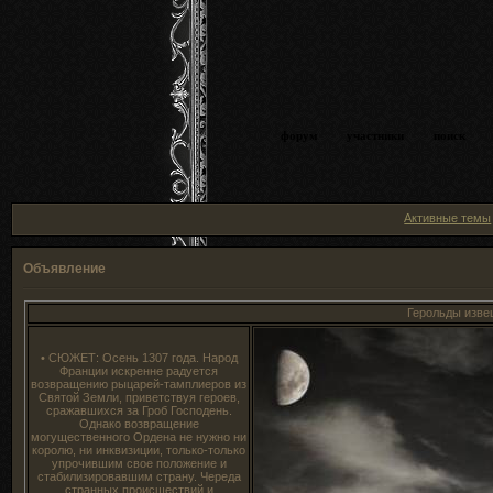
форум
участники
поиск
Активные темы
Объявление
Герольды извещают 
• СЮЖЕТ: Осень 1307 года. Народ
Франции искренне радуется
возвращению рыцарей-тамплиеров из
Святой Земли, приветствуя героев,
сражавшихся за Гроб Господень.
Однако возвращение
могущественного Ордена не нужно ни
королю, ни инквизиции, только-только
упрочившим свое положение и
стабилизировавшим страну. Череда
странных происшествий и