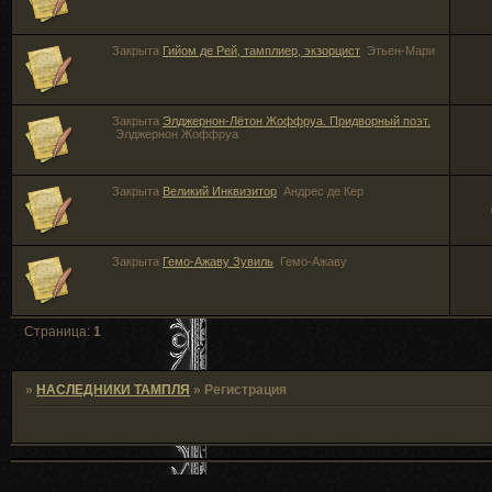
Закрыта
Гийом де Рей, тамплиер, экзорцист
Этьен-Мари
Закрыта
Элджернон-Лётон Жоффруа. Придворный поэт.
Элджернон Жоффруа
Закрыта
Великий Инквизитор
Андрес де Кер
Закрыта
Гемо-Ажаву Зувиль
Гемо-Ажаву
Страница:
1
»
НАСЛЕДНИКИ ТАМПЛЯ
»
Регистрация