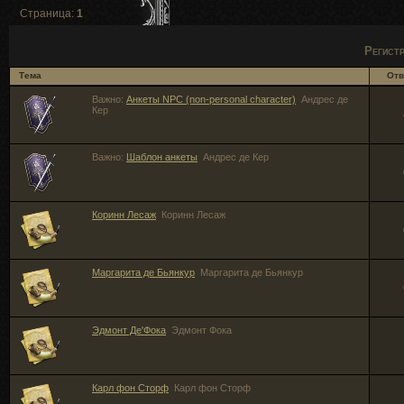
Страница:
1
Регист
Тема
Отв
Важно:
Анкеты NPC (non-personal character)
Андрес де
Кер
Важно:
Шаблон анкеты
Андрес де Кер
Коринн Лесаж
Коринн Лесаж
Маргарита де Бьянкур
Маргарита де Бьянкур
Эдмонт Де'Фока
Эдмонт Фока
Карл фон Сторф
Карл фон Сторф