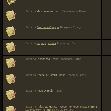
Закрыта
Мелианна ле Шато
Мелианна ле Шато
Закрыта
Беатриса Суардо
Беатриса Суардо
Закрыта
Бернар де Рош
Бернар де Рош
Закрыта
Габриэлла Петит
Габриэлла Петит
Закрыта
Эвелена София Браоз
Эвелина Браоз
Закрыта
Риан О'Брайн
Риан
Закрыта
Гийом де Ногарэ - Советник короля и хранитель
королевской печати
Гийом де Ногарэ